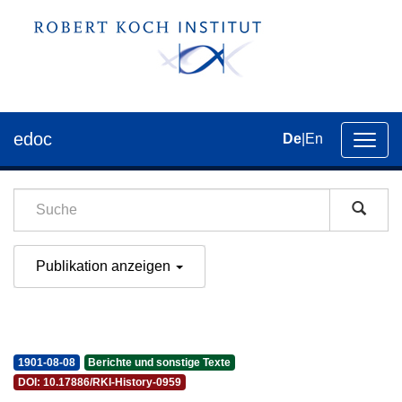
edoc
De
|
En
Umsch
der
Navig
Publikation anzeigen
1901-08-08
Berichte und sonstige Texte
DOI: 10.17886/RKI-History-0959