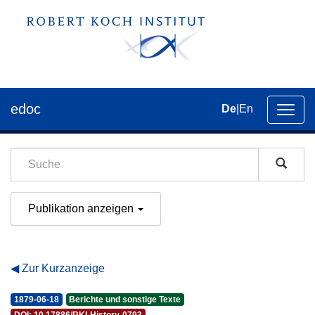
edoc
De
|
En
Umsch
der
Navig
Publikation anzeigen
Zur Kurzanzeige
1879-06-18
Berichte und sonstige Texte