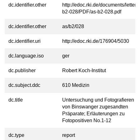
dc.identifier.other
http://edoc.rki.de/documents/letters
b2-028/PDF/as-b2-028.pdf
dc.identifier.other
as/b2/028
dc.identifier.uri
http://edoc.rki.de/176904/5030
dc.language.iso
ger
dc.publisher
Robert Koch-Institut
dc.subject.ddc
610 Medizin
dc.title
Untersuchung und Fotografieren d
von Binswanger zugesandten
Präparate; Erläuterungen zu
Fotopositiven No.1-12
dc.type
report