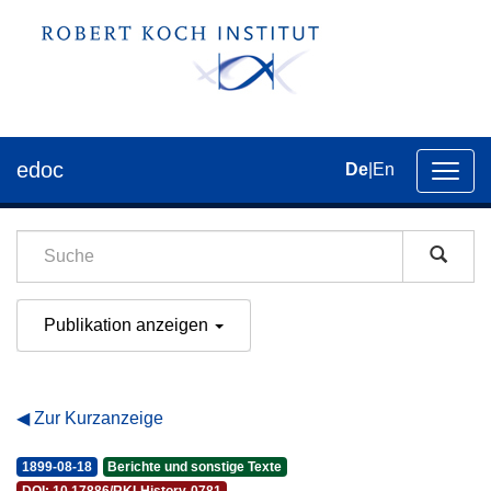
edoc
De
|
En
Umsch
der
Navig
Publikation anzeigen
Zur Kurzanzeige
1899-08-18
Berichte und sonstige Texte