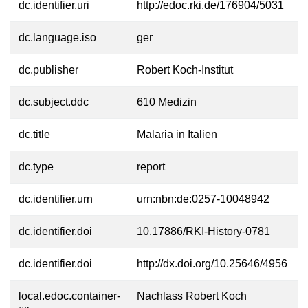
dc.identifier.uri
http://edoc.rki.de/176904/5031
dc.language.iso
ger
dc.publisher
Robert Koch-Institut
dc.subject.ddc
610 Medizin
dc.title
Malaria in Italien
dc.type
report
dc.identifier.urn
urn:nbn:de:0257-10048942
dc.identifier.doi
10.17886/RKI-History-0781
dc.identifier.doi
http://dx.doi.org/10.25646/4956
local.edoc.container-
Nachlass Robert Koch