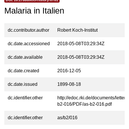
DOI: 10.17886/RKI-History-0781
Malaria in Italien
dc.contributor.author
Robert Koch-Institut
dc.date.accessioned
2018-05-08T03:29:34Z
dc.date.available
2018-05-08T03:29:34Z
dc.date.created
2016-12-05
dc.date.issued
1899-08-18
dc.identifier.other
http://edoc.rki.de/documents/letters
b2-016/PDF/as-b2-016.pdf
dc.identifier.other
as/b2/016