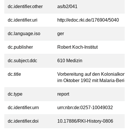
dc.identifier.other
as/b2/041
dc.identifier.uri
http://edoc.rki.de/176904/5040
dc.language.iso
ger
dc.publisher
Robert Koch-Institut
dc.subject.ddc
610 Medizin
dc.title
Vorbereitung auf den Kolonialkong
im Oktober 1902 mit Malaria-Beric
dc.type
report
dc.identifier.urn
urn:nbn:de:0257-10049032
dc.identifier.doi
10.17886/RKI-History-0806