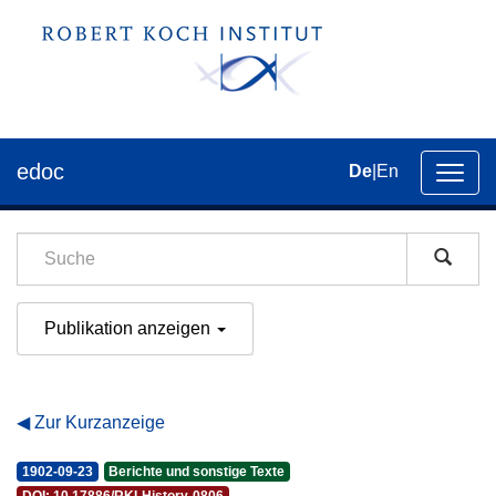
edoc
De
|
En
Umsch
der
Navig
Publikation anzeigen
Zur Kurzanzeige
1902-09-23
Berichte und sonstige Texte