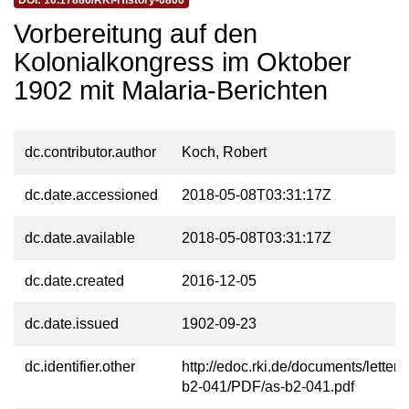
DOI: 10.17886/RKI-History-0806
Vorbereitung auf den
Kolonialkongress im Oktober
1902 mit Malaria-Berichten
dc.contributor.author
Koch, Robert
dc.date.accessioned
2018-05-08T03:31:17Z
dc.date.available
2018-05-08T03:31:17Z
dc.date.created
2016-12-05
dc.date.issued
1902-09-23
dc.identifier.other
http://edoc.rki.de/documents/letters
b2-041/PDF/as-b2-041.pdf