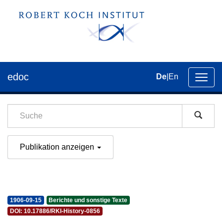
edoc
De
|
En
Umsch
der
Navig
Publikation anzeigen
1906-09-15
Berichte und sonstige Texte
DOI: 10.17886/RKI-History-0856