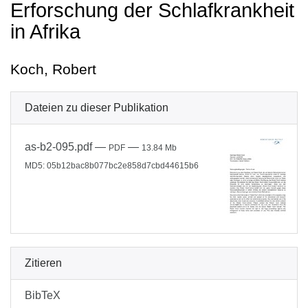
Erforschung der Schlafkrankheit
in Afrika
Koch, Robert
Dateien zu dieser Publikation
as-b2-095.pdf
—
—
PDF
13.84 Mb
MD5: 05b12bac8b077bc2e858d7cbd44615b6
Zitieren
BibTeX