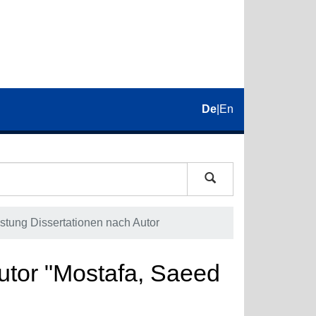
De
|
En
istung Dissertationen nach Autor
Autor "Mostafa, Saeed