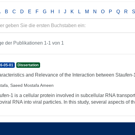
A
B
C
D
E
F
G
H
I
J
K
L
M
N
O
P
Q
R
e der Publikationen 1-1 von 1
6-05-01
Dissertation
racteristics and Relevance of the Interaction between Staufen-1
tafa, Saeed Mostafa Ameen
ufen-1 is a cellular protein involved in subcellular RNA transpor
roviral RNA into viral particles. In this study, several aspects o