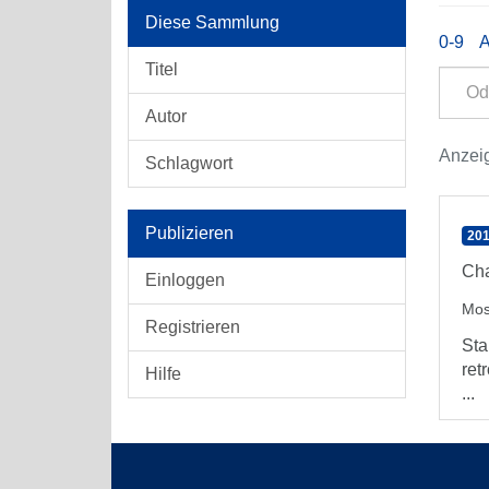
Diese Sammlung
0-9
Titel
Autor
Anzeig
Schlagwort
Publizieren
201
Cha
Einloggen
Mos
Registrieren
Sta
ret
Hilfe
...