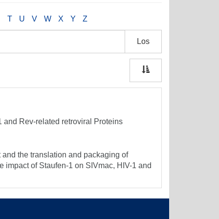
S
T
U
V
W
X
Y
Z
Los
 and Rev-related retroviral Proteins
t and the translation and packaging of
f the impact of Staufen-1 on SIVmac, HIV-1 and