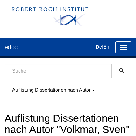
edoc
De
|
En
Umsch
der
Navig
Auflistung Dissertationen nach Autor
Auflistung Dissertationen
nach Autor "Volkmar, Sven"