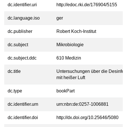
dc.identifier.uri
http://edoc.rki.de/176904/5155
dc.language.iso
ger
dc.publisher
Robert Koch-Institut
dc.subject
Mikrobiologie
dc.subject.ddc
610 Medizin
dc.title
Untersuchungen über die Desinfek
mit heißer Luft
dc.type
bookPart
dc.identifier.urn
urn:nbn:de:0257-1006881
dc.identifier.doi
http://dx.doi.org/10.25646/5080