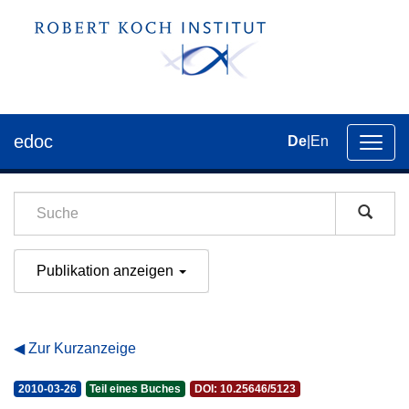
edoc
De
|
En
Umsch
der
Navig
Publikation anzeigen
Zur Kurzanzeige
2010-03-26
Teil eines Buches
DOI: 10.25646/5123