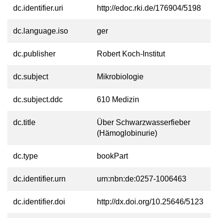
dc.identifier.uri
http://edoc.rki.de/176904/5198
dc.language.iso
ger
dc.publisher
Robert Koch-Institut
dc.subject
Mikrobiologie
dc.subject.ddc
610 Medizin
dc.title
Über Schwarzwasserfieber
(Hämoglobinurie)
dc.type
bookPart
dc.identifier.urn
urn:nbn:de:0257-1006463
dc.identifier.doi
http://dx.doi.org/10.25646/5123