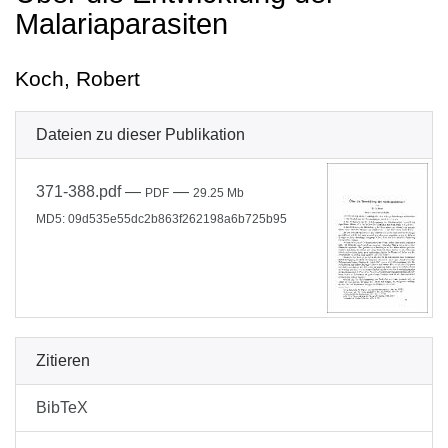
Malariaparasiten
Koch, Robert
Dateien zu dieser Publikation
371-388.pdf
—
—
PDF
29.25 Mb
MD5: 09d535e55dc2b863f262198a6b725b95
Zitieren
BibTeX