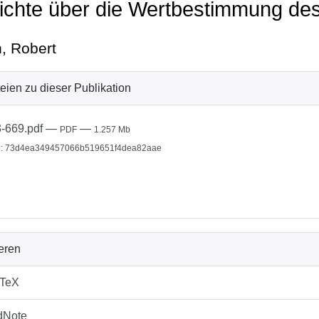
ichte über die Wertbestimmung de
, Robert
eien zu dieser Publikation
-669.pdf
—
—
PDF
1.257 Mb
: 73d4ea349457066b519651f4dea82aae
ieren
bTeX
dNote