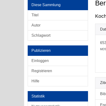
Ber
Diese Sammlung
Titel
Koch
Autor
Dat
Schlagwort
653
MD5
Publizieren
Einloggen
Registrieren
Hilfe
Zit
Bi
Statistik
En