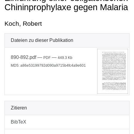
Chininprophylaxe gegen Malaria
Koch, Robert
Dateien zu dieser Publikation
890-892.pdf
—
—
PDF
449.3 Kb
MD5: a86e53199792d090a9715b4fc4a9e601
Zitieren
BibTeX