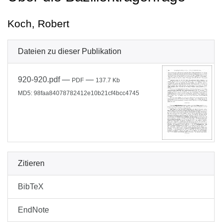
Koch, Robert
Dateien zu dieser Publikation
920-920.pdf
—
—
PDF
137.7 Kb
MD5: 98faa84078782412e10b21cf4bcc4745
Zitieren
BibTeX
EndNote