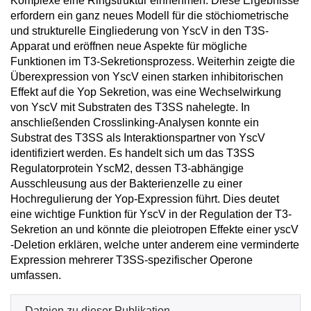
Komplexe eine Ringstruktur einnehmen. Diese Ergebnisse
erfordern ein ganz neues Modell für die stöchiometrische
und strukturelle Eingliederung von YscV in den T3S-
Apparat und eröffnen neue Aspekte für mögliche
Funktionen im T3-Sekretionsprozess. Weiterhin zeigte die
Überexpression von YscV einen starken inhibitorischen
Effekt auf die Yop Sekretion, was eine Wechselwirkung
von YscV mit Substraten des T3SS nahelegte. In
anschließenden Crosslinking-Analysen konnte ein
Substrat des T3SS als Interaktionspartner von YscV
identifiziert werden. Es handelt sich um das T3SS
Regulatorprotein YscM2, dessen T3-abhängige
Ausschleusung aus der Bakterienzelle zu einer
Hochregulierung der Yop-Expression führt. Dies deutet
eine wichtige Funktion für YscV in der Regulation der T3-
Sekretion an und könnte die pleiotropen Effekte einer yscV
-Deletion erklären, welche unter anderem eine verminderte
Expression mehrerer T3SS-spezifischer Operone
umfassen.
Dateien zu dieser Publikation