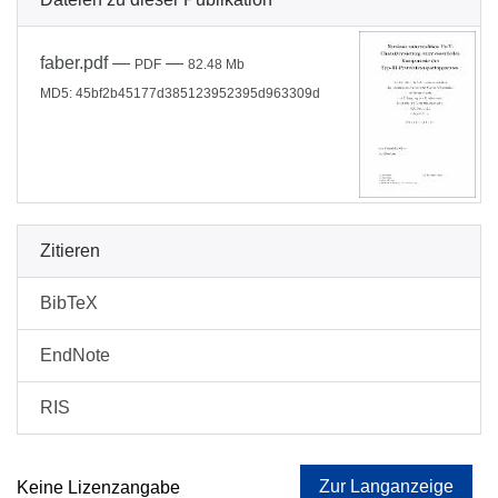
faber.pdf
—
—
PDF
82.48 Mb
MD5: 45bf2b45177d385123952395d963309d
Zitieren
BibTeX
EndNote
RIS
Zur Langanzeige
Keine Lizenzangabe