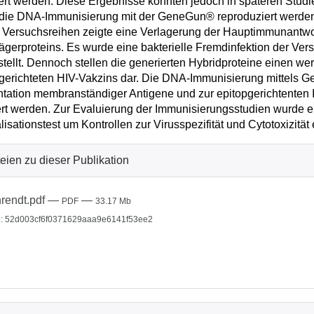
ert werden. Diese Ergebnisse konnten jedoch in späteren Stud
die DNA-Immunisierung mit der GeneGun® reproduziert werden
 Versuchsreihen zeigte eine Verlagerung der Hauptimmunantwort
ägerproteins. Es wurde eine bakterielle Fremdinfektion der Ve
stellt. Dennoch stellen die generierten Hybridproteine einen we
gerichteten HIV-Vakzins dar. Die DNA-Immunisierung mittels 
tation membranständiger Antigene und zur epitopgerichtenten
ert werden. Zur Evaluierung der Immunisierungsstudien wurde ein
lisationstest um Kontrollen zur Virusspezifität und Cytotoxizität 
eien zu dieser Publikation
rendt.pdf
—
—
PDF
33.17 Mb
: 52d003cf6f0371629aaa9e6141f53ee2