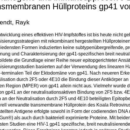
nsmembranen Hüllproteins gp41 vo
endt, Rayk
twicklung eines effektiven HIV-Impfstoffes ist bis heute nicht g
sierungsstrategien mit rekombinant hergestellten Hüllproteinen
iedensten Formen induzierten keine subtypenübergreifende, pr
ung und Charakterisierung der gp41-spezifischen breit neutra
ildete die Grundlage einer Reihe neuer epitopgerichteter Ansätz
sierungsstudien basierten auf der Verwendung des linearen Ha
terminalen Teil der Ektodomäne von gp41. Nach neueren Erkennt
lisation durch 2F5 oder 4E10 die Bindung dieser Antikörper an
en Region (MPER) von gp41 allein nicht aus. Vielmehr wurde d
on gp41 an der neutralisationsaktiven Bindung von 2F5 bzw. 4E10
 an der Neutralisation durch 2F5 und 4E10 beteiligten Epitopb
urell verwandte transmembrane Hüllprotein des Koala Retroviru
tellten Antigene erfolgte sowohl in Form der codierenden DNA m
un®) als auch durch bakteriell exprimierte Proteine. Mit beiden
sten Studien eine HIV-1 gp41 spezifische, breit neutralisiere