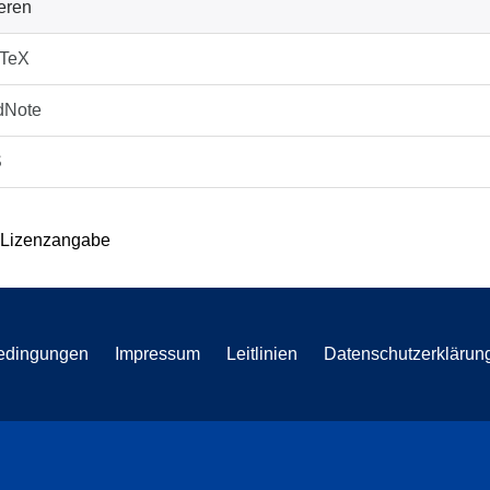
ieren
bTeX
dNote
S
 Lizenzangabe
edingungen
Impressum
Leitlinien
Datenschutzerklärun