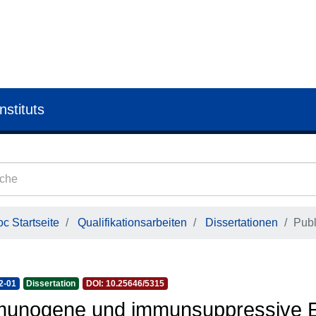
nstituts
c Startseite
Qualifikationsarbeiten
Dissertationen
Publ
2-01
Dissertation
DOI: 10.25646/5315
unogene und immunsuppressive E