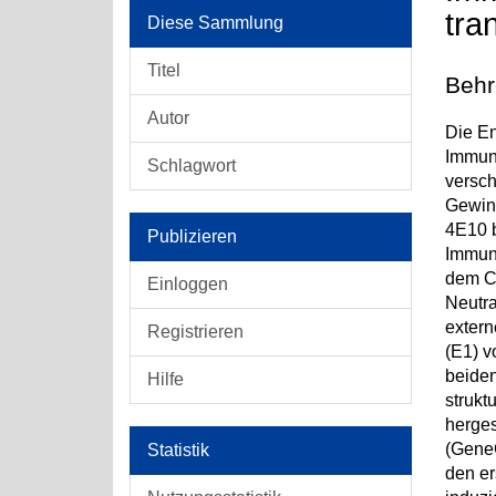
tra
Diese Sammlung
Titel
Behr
Autor
Die En
Immuni
Schlagwort
versch
Gewinn
4E10 b
Publizieren
Immuni
dem C-
Einloggen
Neutra
extern
Registrieren
(E1) v
beiden
Hilfe
strukt
herges
(GeneG
Statistik
den er