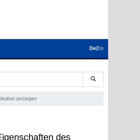
De
|
En
ikation anzeigen
igenschaften des