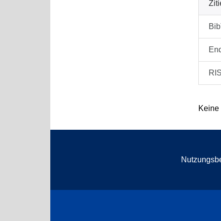
Zit
Bi
En
RI
Keine
Nutzungsb