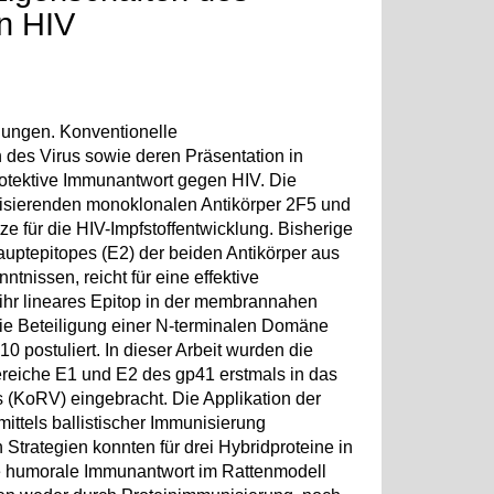
n HIV
elungen. Konventionelle
 des Virus sowie deren Präsentation in
otektive Immunantwort gegen HIV. Die
lisierenden monoklonalen Antikörper 2F5 und
e für die HIV-Impfstoffentwicklung. Bisherige
uptepitopes (E2) der beiden Antikörper aus
nissen, reicht für eine effektive
 ihr lineares Epitop in der membrannahen
ie Beteiligung einer N-terminalen Domäne
 postuliert. In dieser Arbeit wurden die
ereiche E1 und E2 des gp41 erstmals in das
s (KoRV) eingebracht. Die Applikation der
ittels ballistischer Immunisierung
 Strategien konnten für drei Hybridproteine in
nde humorale Immunantwort im Rattenmodell