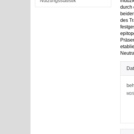
Nutzungsstatistik
induzi
durch 
beider
des Tr
festge
epitop
Präsen
etabli
Neutra
Dat
beh
MD5