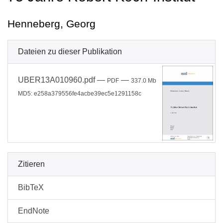
Henneberg, Georg
Dateien zu dieser Publikation
UBER13A010960.pdf
—
—
PDF
337.0 Mb
MD5: e258a379556fe4acbe39ec5e1291158c
Zitieren
BibTeX
EndNote