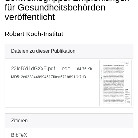
für Gesundheitsbehörden
veröffentlicht
Robert Koch-Institut
Dateien zu dieser Publikation
23IeBYi1dGXxE.pdf
—
—
PDF
64.76 Kb
MD5: 2c6328448994517f0ed671b891ffe7d3
Zitieren
BibTeX