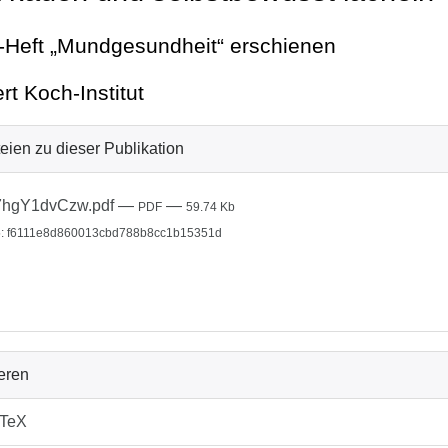
Heft „Mundgesundheit“ erschienen
rt Koch-Institut
eien zu dieser Publikation
7hgY1dvCzw.pdf
—
—
PDF
59.74 Kb
: f6111e8d860013cbd788b8cc1b15351d
ieren
bTeX