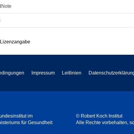
dNote
S
 Lizenzangabe
edingungen
Impressum
Leitlinien
Datenschutzerklärun
undesinstitut im
© Robert Koch Institut
steriums für Gesundheit
Alle Rechte vorbehalten, so