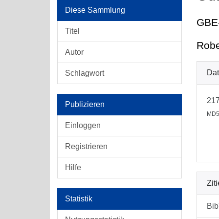
Diese Sammlung
GBE-
Titel
Robe
Autor
Dat
Schlagwort
21
Publizieren
MD5
Einloggen
Registrieren
Hilfe
Zit
Statistik
Bi