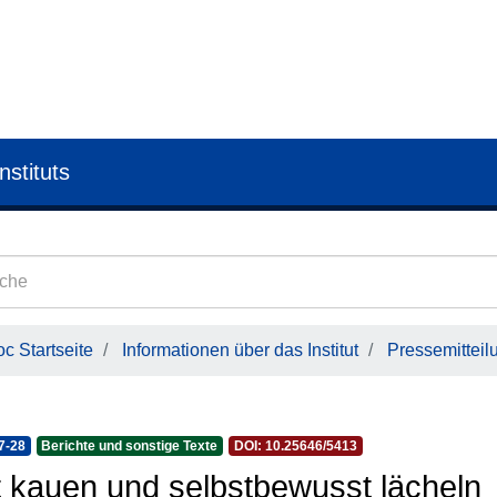
nstituts
c Startseite
Informationen über das Institut
Pressemitteil
7-28
Berichte und sonstige Texte
DOI: 10.25646/5413
 kauen und selbstbewusst lächeln