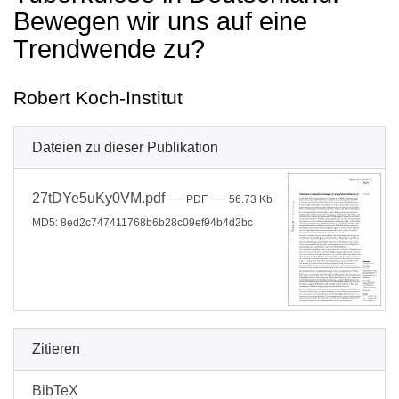
Bewegen wir uns auf eine
Trendwende zu?
Robert Koch-Institut
Dateien zu dieser Publikation
27tDYe5uKy0VM.pdf
—
—
PDF
56.73 Kb
MD5: 8ed2c747411768b6b28c09ef94b4d2bc
Zitieren
BibTeX