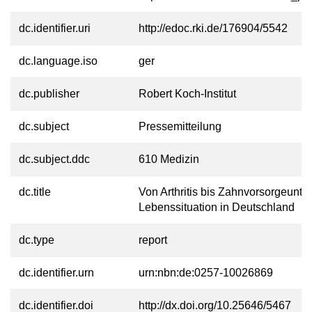
dc.identifier.uri
http://edoc.rki.de/176904/5542
dc.language.iso
ger
dc.publisher
Robert Koch-Institut
dc.subject
Pressemitteilung
dc.subject.ddc
610 Medizin
dc.title
Von Arthritis bis Zahnvorsorgeunt
Lebenssituation in Deutschland
dc.type
report
dc.identifier.urn
urn:nbn:de:0257-10026869
dc.identifier.doi
http://dx.doi.org/10.25646/5467