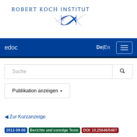
edoc
De
|
En
Umsch
der
Navig
Publikation anzeigen
Zur Kurzanzeige
2012-09-06
Berichte und sonstige Texte
DOI: 10.25646/5467