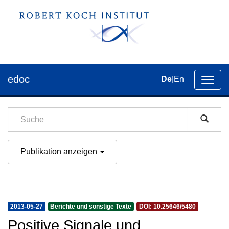
edoc
De
|
En
Umsch
der
Navig
Publikation anzeigen
2013-05-27
Berichte und sonstige Texte
DOI: 10.25646/5480
Positive Signale und