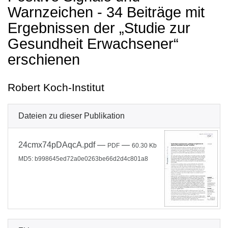
Warnzeichen - 34 Beiträge mit
Ergebnissen der „Studie zur
Gesundheit Erwachsener“
erschienen
Robert Koch-Institut
Dateien zu dieser Publikation
24cmx74pDAqcA.pdf
—
—
PDF
60.30 Kb
MD5: b998645ed72a0e0263be66d2d4c801a8