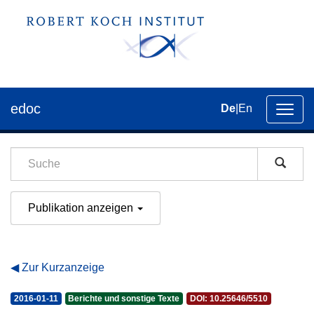
edoc
De
|
En
Umsch
der
Navig
Publikation anzeigen
Zur Kurzanzeige
2016-01-11
Berichte und sonstige Texte
DOI: 10.25646/5510