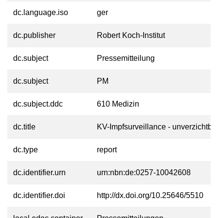
dc.language.iso
ger
dc.publisher
Robert Koch-Institut
dc.subject
Pressemitteilung
dc.subject
PM
dc.subject.ddc
610 Medizin
dc.title
KV-Impfsurveillance - unverzichtba
dc.type
report
dc.identifier.urn
urn:nbn:de:0257-10042608
dc.identifier.doi
http://dx.doi.org/10.25646/5510