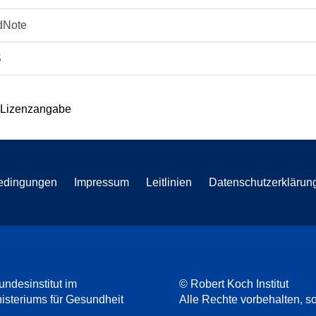
dNote
S
 Lizenzangabe
edingungen
Impressum
Leitlinien
Datenschutzerklärun
undesinstitut im
© Robert Koch Institut
steriums für Gesundheit
Alle Rechte vorbehalten, so