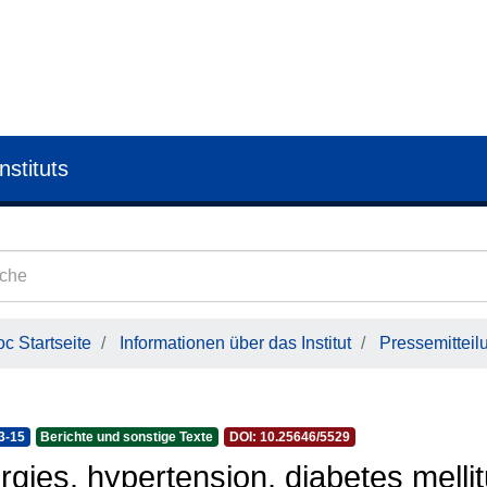
nstituts
c Startseite
Informationen über das Institut
Pressemitteil
3-15
Berichte und sonstige Texte
DOI: 10.25646/5529
ergies, hypertension, diabetes melli