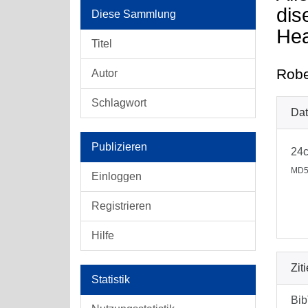
dis
Diese Sammlung
Hea
Titel
Robe
Autor
Schlagwort
Dat
Publizieren
24c
MD5
Einloggen
Registrieren
Hilfe
Zit
Statistik
Bi