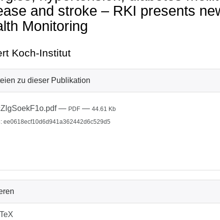
ease and stroke – RKI presents new
lth Monitoring
rt Koch-Institut
eien zu dieser Publikation
ZlgSoekF1o.pdf
—
—
PDF
44.61 Kb
: ee0618ecf10d6d941a362442d6c529d5
ieren
bTeX