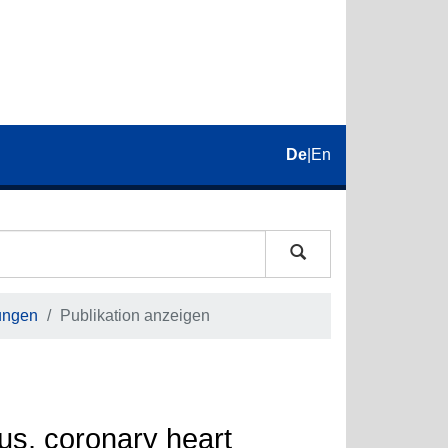
De
|
En
ungen
Publikation anzeigen
tus, coronary heart