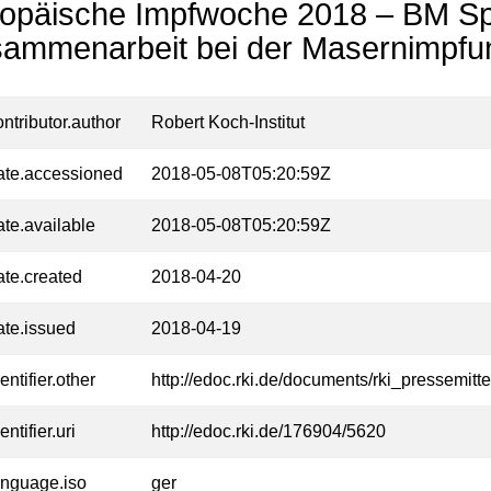
opäische Impfwoche 2018 – BM Sp
ammenarbeit bei der Masernimpfu
ontributor.author
Robert Koch-Institut
ate.accessioned
2018-05-08T05:20:59Z
ate.available
2018-05-08T05:20:59Z
ate.created
2018-04-20
ate.issued
2018-04-19
entifier.other
http://edoc.rki.de/documents/rki_presse
entifier.uri
http://edoc.rki.de/176904/5620
anguage.iso
ger