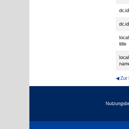
dc.id
dc.id
loca
title
loca
nam
Zur
Nutzungsb