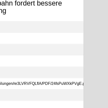
ahn fordert bessere
ng
none
mitteilungen/re3LVRVFQLflA/PDF/24fsPuWXkPVgE.pdf