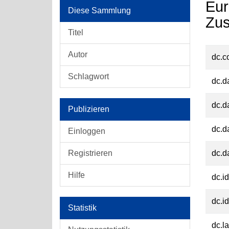
Eur
Diese Sammlung
Zus
Titel
Autor
dc.c
Schlagwort
dc.d
dc.d
Publizieren
dc.d
Einloggen
Registrieren
dc.d
Hilfe
dc.id
dc.id
Statistik
dc.l