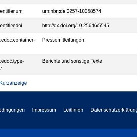
entifier.urn
urn:nbn:de:0257-10058574
entifier.doi
http://dx.doi.org/10.25646/5545
l.edoc.container-
Pressemitteilungen
l.edoc.type-
Berichte und sonstige Texte
e
 Kurzanzeige
edingungen
Impressum
Leitlinien
Datenschutzerklärun