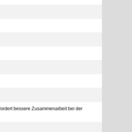
ger
ger
ger
ger
ger
ordert bessere Zusammenarbeit bei der