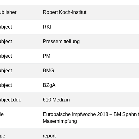
ublisher
Robert Koch-Institut
ubject
RKI
ubject
Pressemitteilung
ubject
PM
ubject
BMG
ubject
BZgA
ubject.ddc
610 Medizin
tle
Europäische Impfwoche 2018 – BM Spahn f
Masernimpfung
ype
report