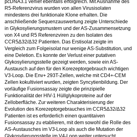
pcDNA3.1 verlief ebenfalls erfolgreich. Mit Ausnahme des
R5-Referenzvirus wurden von allen Virusisolaten
mindestens drei funktionale Klone erhalten. Die
anschließende Sequenzauswertung zeigte Unterschiede
in Glykosylierungsmustern und der AS-Zusammensetzung
von X4 und R5 Referenzviren zu den Isolaten des
CCR5Δ32/Δ32 Patienten. Das Erstisolat zeigte im
Vergleich zum Folgeisolat nur wenige AS-Substitution, und
eine Deletion. Es konnte der Verlust einer putativen
Glykosylierungsstelle gezeigt werden, sowie ein AS-
Austausch auf den für den Korezeptorgebrauch wichtigen
V3-Loop. Die Env+ 293T-Zellen, welche mit CD4+-CEM
Zellen kokultiviert wurden, zeigten Syncytienbildung. Der
vorläufige Fusionsassay zeigte die prinzipielle
Funktionalität der HIV-1 Hüllglykoproteine auf der
Zelloberfläche. Zur weiteren Charakterisierung der
Evolution des Korezeptorgebrauches im CCR5Δ32/Δ32
Patienten ist es erforderlich einen quantitaiven
Fusionsassay zu etablieren, mit dem sowohl die Rolle des
AS-Austausches im V3-Loop als auch die Mutation der
Glykosylierungsstelle im V4-Loop weiter untersucht