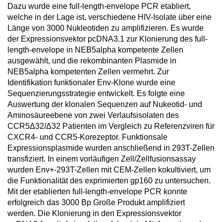
Dazu wurde eine full-length-envelope PCR etabliert,
welche in der Lage ist, verschiedene HIV-Isolate über eine
Länge von 3000 Nukleotiden zu amplifizieren. Es wurde
der Expressionsvektor pcDNA3.1 zur Klonierung des full-
length-envelope in NEB5alpha kompetente Zellen
ausgewählt, und die rekombinanten Plasmide in
NEB5alpha kompetenten Zellen vermehrt. Zur
Identifikation funktionaler Env-Klone wurde eine
Sequenzierungsstrategie entwickelt. Es folgte eine
Auswertung der klonalen Sequenzen auf Nukeotid- und
Aminosäureebene von zwei Verlaufsisolaten des
CCR5Δ32/Δ32 Patienten im Vergleich zu Referenzviren für
CXCR4- und CCR5-Korezeptor. Funktionsale
Expressionsplasmide wurden anschließend in 293T-Zellen
transfiziert. In einem vorläufigen Zell/Zellfusionsassay
wurden Env+-293T-Zellen mit CEM-Zellen kokultiviert, um
die Funktionalität des exprimierten gp160 zu untersuchen.
Mit der etablierten full-length-envelope PCR konnte
erfolgreich das 3000 Bp Große Produkt amplifiziert
werden. Die Klonierung in den Expressionsvektor