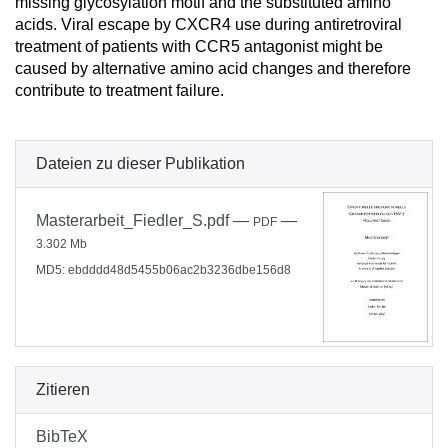
missing glycosylation motif and the substituted amino
acids. Viral escape by CXCR4 use during antiretroviral
treatment of patients with CCR5 antagonist might be
caused by alternative amino acid changes and therefore
contribute to treatment failure.
Dateien zu dieser Publikation
Masterarbeit_Fiedler_S.pdf
—
—
PDF
3.302 Mb
MD5: ebdddd48d5455b06ac2b3236dbe156d8
Zitieren
BibTeX