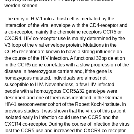
werden können.
The entry of HIV-1 into a host cell is mediated by the
interaction of the viral envelope with the CD4-receptor and
a co-receptor, mainly the chemokine receptors CCR5 or
CXCR4. HIV co-receptor use is mainly determined by the
V3 loop of the viral envelope protein. Mutations in the
CCR5 receptor are known to have a strong influence on
the course of the HIV infection. A functional 32bp deletion
in the CCR5 gene correlates with a slow progression of the
disease in heterozygous carriers and, if the gene is
homozygous mutated, individuals are almost not
susceptible to HIV. Nevertheless, a few HIV-infected
people with a homozygous CCR5Δ32 genotype were
described and one of them was identified in the German
HIV-1 seroconverter cohort of the Robert Koch-Institute. In
previous studies it was shown that the virus of this patient
isolated early in infection could use the CCR5 and the
CXCR4 co-receptor. During the course of infection the virus
lost the CCR5 use and increased the CXCR4 co-receptor