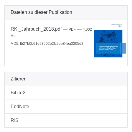
Dateien zu dieser Publikation
RKI_Jahrbuch_2018.pdf
—
—
PDF
4.002
Mb
MD5: fb27b0b61e93502b2fc9eb84ea3305d2
Zitieren
BibTeX
EndNote
RIS