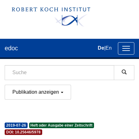
edoc
De
|
En
Umsch
der
Navig
Publikation anzeigen
2019-07-26
Heft oder Ausgabe einer Zeitschrift
DOI: 10.25646/5978