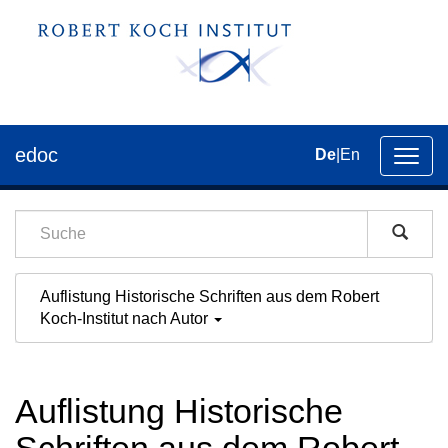
edoc
De
|
En
Umsch
der
Navig
Auflistung Historische Schriften aus dem Robert
Koch-Institut nach Autor
Auflistung Historische