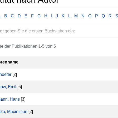
A
B
C
D
E
F
G
H
I
J
K
L
M
N
O
P
Q
R
e der Publikationen 1-5 von 5
orenname
hoefer
[2]
now, Emil
[5]
ann, Hans
[3]
tza, Maximilian
[2]