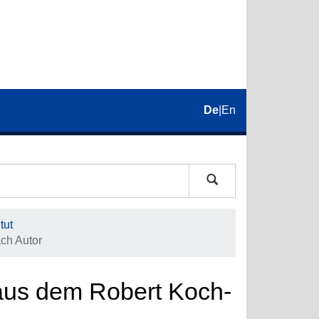
De
|
En
tut
ach Autor
n aus dem Robert Koch-