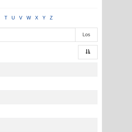
S
T
U
V
W
X
Y
Z
Los