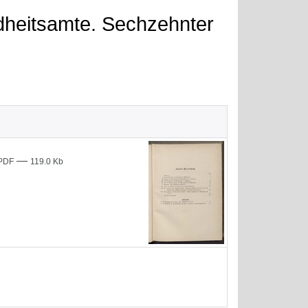
dheitsamte. Sechzehnter
—
PDF
119.0 Kb