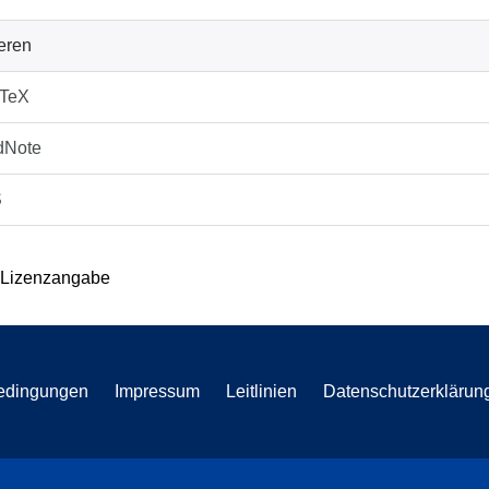
ieren
bTeX
dNote
S
 Lizenzangabe
edingungen
Impressum
Leitlinien
Datenschutzerklärun