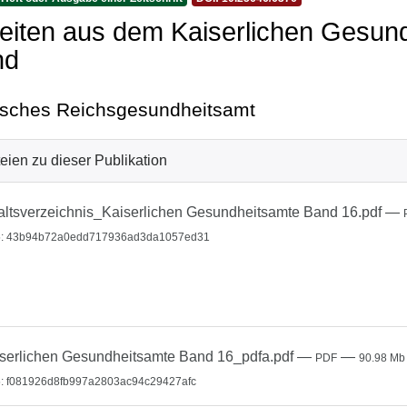
eiten aus dem Kaiserlichen Gesun
nd
sches Reichsgesundheitsamt
eien zu dieser Publikation
altsverzeichnis_Kaiserlichen Gesundheitsamte Band 16.pdf
—
: 43b94b72a0edd717936ad3da1057ed31
serlichen Gesundheitsamte Band 16_pdfa.pdf
—
—
PDF
90.98 Mb
: f081926d8fb997a2803ac94c29427afc