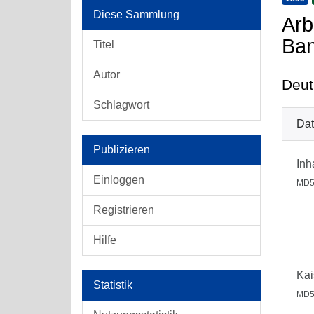
Diese Sammlung
Arb
Ba
Titel
Autor
Deut
Schlagwort
Dat
Publizieren
Inh
Einloggen
MD5
Registrieren
Hilfe
Kai
Statistik
MD5