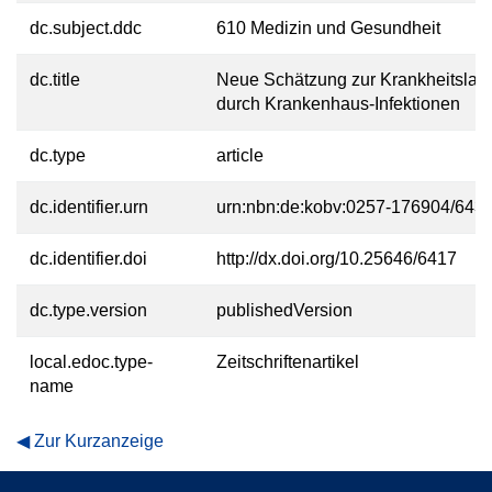
dc.subject.ddc
610 Medizin und Gesundheit
dc.title
Neue Schätzung zur Krankheitslast
durch Krankenhaus-Infektionen
dc.type
article
dc.identifier.urn
urn:nbn:de:kobv:0257-176904/643
dc.identifier.doi
http://dx.doi.org/10.25646/6417
dc.type.version
publishedVersion
local.edoc.type-
Zeitschriftenartikel
name
Zur Kurzanzeige