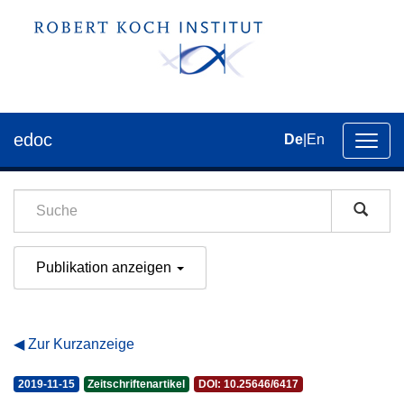
edoc
De
|
En
Umsch
der
Navig
Publikation anzeigen
Zur Kurzanzeige
2019-11-15
Zeitschriftenartikel
DOI: 10.25646/6417