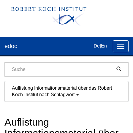
edoc
De
|
En
Umsch
der
Navig
Auflistung Informationsmaterial über das Robert
Koch-Institut nach Schlagwort
Auflistung