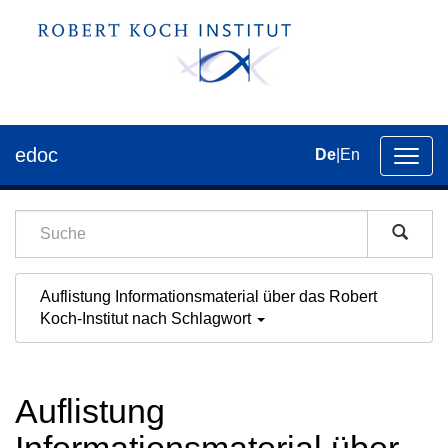
edoc
De
|
En
Umsch
der
Navig
Auflistung Informationsmaterial über das Robert
Koch-Institut nach Schlagwort
Auflistung