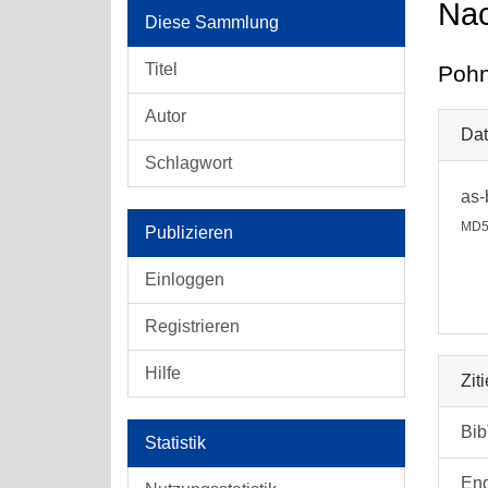
Nac
Diese Sammlung
Titel
Pohn
Autor
Dat
Schlagwort
as-
MD5
Publizieren
Einloggen
Registrieren
Hilfe
Zit
Bi
Statistik
En