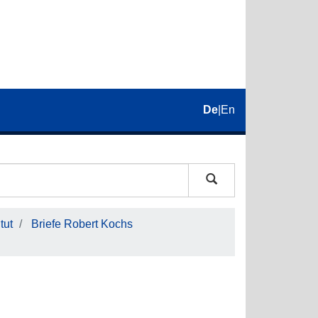
De
|
En
tut
Briefe Robert Kochs