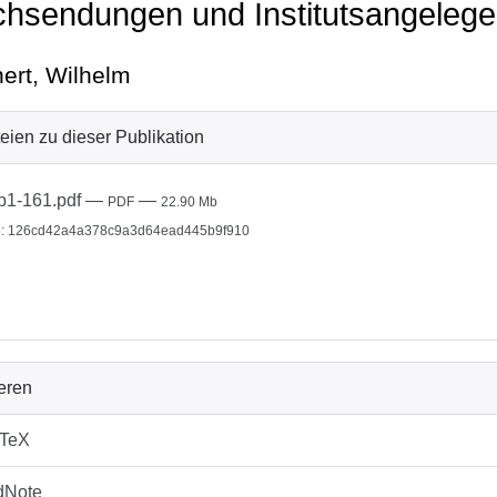
hsendungen und Institutsangelege
ert, Wilhelm
eien zu dieser Publikation
b1-161.pdf
—
—
PDF
22.90 Mb
: 126cd42a4a378c9a3d64ead445b9f910
ieren
bTeX
dNote