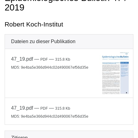
2019
Robert Koch-Institut
Dateien zu dieser Publikation
47_19.pdf
—
—
PDF
315.8 Kb
MD5: 9e4ba5e366d944c02d490067ef56d35e
47_19.pdf
—
—
PDF
315.8 Kb
MD5: 9e4ba5e366d944c02d490067ef56d35e
Zitieren