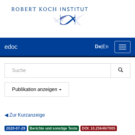
edoc
De
|
En
Umsch
der
Navig
Publikation anzeigen
Zur Kurzanzeige
2020-07-29
Berichte und sonstige Texte
DOI: 10.25646/7005