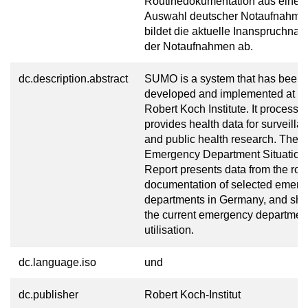
Routinedokumentation aus einer
Auswahl deutscher Notaufnahme
bildet die aktuelle Inanspruchna
der Notaufnahmen ab.
dc.description.abstract
SUMO is a system that has been
developed and implemented at th
Robert Koch Institute. It processe
provides health data for surveilla
and public health research. The
Emergency Department Situation
Report presents data from the rou
documentation of selected emer
departments in Germany, and sh
the current emergency departmen
utilisation.
dc.language.iso
und
dc.publisher
Robert Koch-Institut