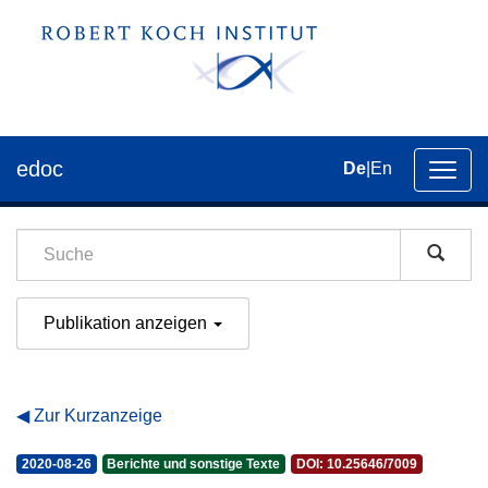
edoc
De
|
En
Umsch
der
Navig
Publikation anzeigen
Zur Kurzanzeige
2020-08-26
Berichte und sonstige Texte
DOI: 10.25646/7009