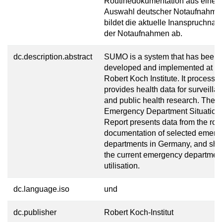
Routinedokumentation aus einer
Auswahl deutscher Notaufnahme
bildet die aktuelle Inanspruchna
der Notaufnahmen ab.
dc.description.abstract
SUMO is a system that has been
developed and implemented at th
Robert Koch Institute. It processe
provides health data for surveilla
and public health research. The
Emergency Department Situation
Report presents data from the rou
documentation of selected emer
departments in Germany, and sh
the current emergency departmen
utilisation.
dc.language.iso
und
dc.publisher
Robert Koch-Institut