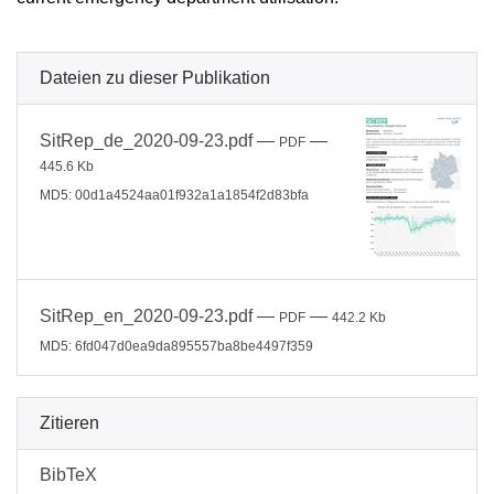
Dateien zu dieser Publikation
SitRep_de_2020-09-23.pdf
—
—
PDF
445.6 Kb
MD5: 00d1a4524aa01f932a1a1854f2d83bfa
SitRep_en_2020-09-23.pdf
—
—
PDF
442.2 Kb
MD5: 6fd047d0ea9da895557ba8be4497f359
Zitieren
BibTeX