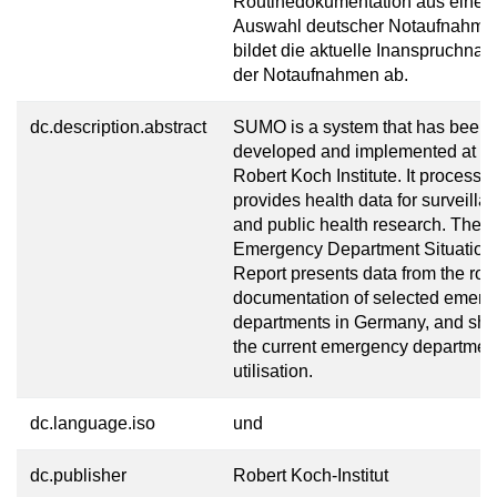
Routinedokumentation aus einer
Auswahl deutscher Notaufnahme
bildet die aktuelle Inanspruchna
der Notaufnahmen ab.
dc.description.abstract
SUMO is a system that has been
developed and implemented at th
Robert Koch Institute. It processe
provides health data for surveilla
and public health research. The
Emergency Department Situation
Report presents data from the rou
documentation of selected emer
departments in Germany, and sh
the current emergency departmen
utilisation.
dc.language.iso
und
dc.publisher
Robert Koch-Institut