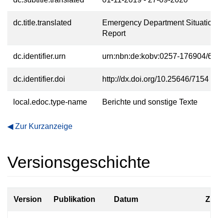
dc.title.translated
Emergency Department Situation
Report
dc.identifier.urn
urn:nbn:de:kobv:0257-176904/69
dc.identifier.doi
http://dx.doi.org/10.25646/7154
local.edoc.type-name
Berichte und sonstige Texte
Zur Kurzanzeige
Versionsgeschichte
Version
Publikation
Datum
Zu