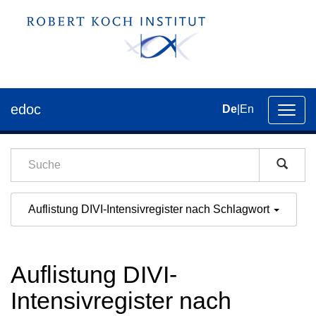
edoc
De
|
En
Umsch
der
Navig
Auflistung DIVI-Intensivregister nach Schlagwort
Auflistung DIVI-
Intensivregister nach