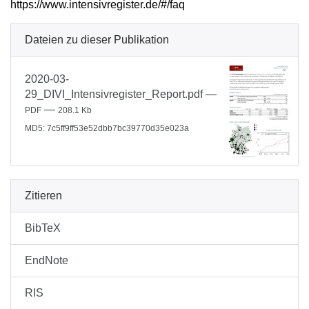
https://www.intensivregister.de/#/faq
Dateien zu dieser Publikation
2020-03-
29_DIVI_Intensivregister_Report.pdf
—
—
PDF
208.1 Kb
MD5: 7c5ff9ff53e52dbb7bc39770d35e023a
Zitieren
BibTeX
EndNote
RIS