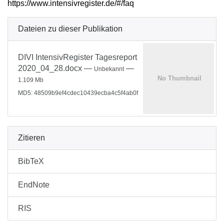
https://www.intensivregister.de/#/faq
Dateien zu dieser Publikation
DIVI IntensivRegister Tagesreport
2020_04_28.docx
—
—
Unbekannt
1.109 Mb
MD5: 48509b9ef4cdec10439ecba4c5f4ab0f
Zitieren
BibTeX
EndNote
RIS