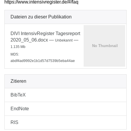
https://www.intensivregister.de/#/faq
Dateien zu dieser Publikation
DIVI IntensivRegister Tagesreport
2020_05_06.docx
—
—
Unbekannt
1.135 Mb
MD5:
abdf4ad9992e1b1d57d7539b5eba44ae
Zitieren
BibTeX
EndNote
RIS