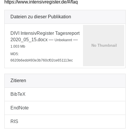
https://www.intensivregister.de/#/faq
Dateien zu dieser Publikation
DIVI IntensivRegister Tagesreport
2020_05_15.docx
—
—
Unbekannt
1.003 Mb
MD5:
6620b6edd493e3b760cf02ce651113ec
Zitieren
BibTeX
EndNote
RIS