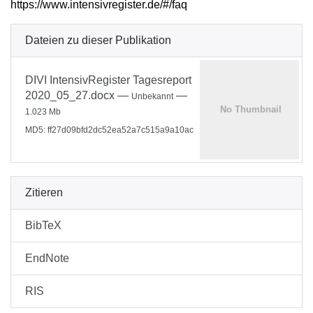
https://www.intensivregister.de/#/faq
Dateien zu dieser Publikation
DIVI IntensivRegister Tagesreport
2020_05_27.docx
—
—
Unbekannt
1.023 Mb
MD5: ff27d09bfd2dc52ea52a7c515a9a10ac
Zitieren
BibTeX
EndNote
RIS