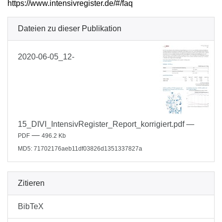
https://www.intensivregister.de/#/faq
Dateien zu dieser Publikation
2020-06-05_12-
15_DIVI_IntensivRegister_Report_korrigiert.pdf
—
—
PDF
496.2 Kb
MD5: 71702176aeb11df03826d1351337827a
Zitieren
BibTeX