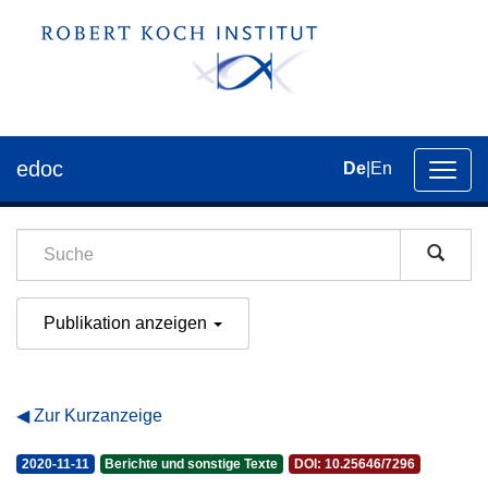
edoc
De
|
En
Umsch
der
Navig
Publikation anzeigen
Zur Kurzanzeige
2020-11-11
Berichte und sonstige Texte
DOI: 10.25646/7296