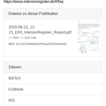
https://www.intensivregister.de/#/faq
Dateien zu dieser Publikation
2020-08-12_12-
15_DIVI_IntensivRegister_Report.pdf
—
—
PDF
514.7 Kb
MD5: 612a13145f6d462f78ca205052e6ac81
Zitieren
BibTeX
EndNote
RIS