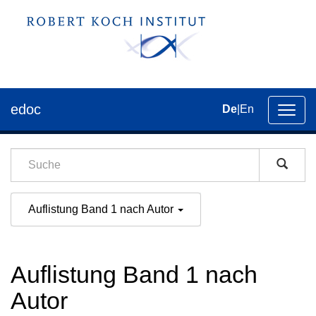
edoc
De
|
En
Umsch
der
Navig
Auflistung Band 1 nach Autor
Auflistung Band 1 nach
Autor