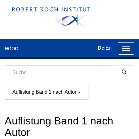
edoc
De
|
En
Umsch
der
Navig
Auflistung Band 1 nach Autor
Auflistung Band 1 nach
Autor