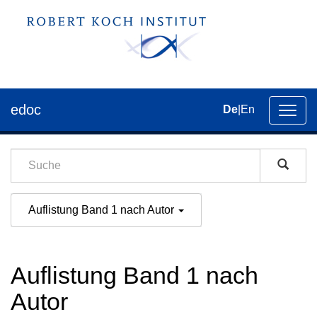
edoc
De
|
En
Umsch
der
Navig
Auflistung Band 1 nach Autor
Auflistung Band 1 nach
Autor